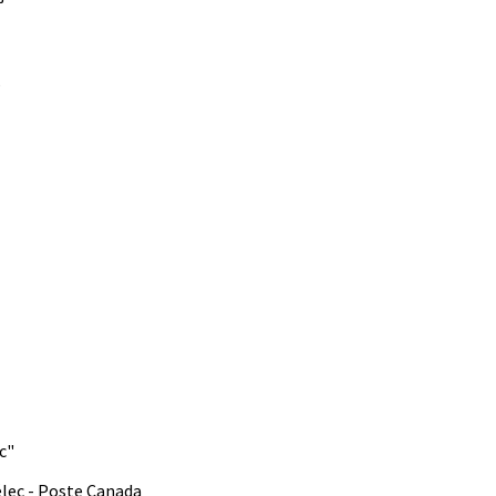
5
ec"
élec - Poste Canada