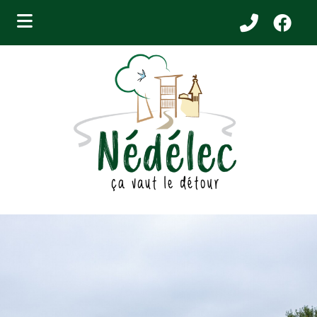
bmenu (Services aux citoyens )
ubmenu (Municipalité )
bmenu (Attraits touristiques )
bmenu (Affaires et entreprises )