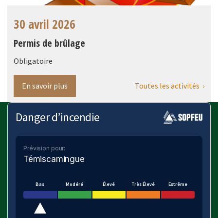
30 avril 2026
Permis de brûlage
Obligatoire
Toutes les activités ›
En savoir plus
Danger d’incendie
Prévision pour:
Témiscamingue
Bas
Modéré
Élevé
Très Élevé
Extrême