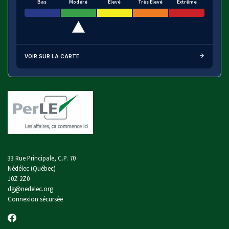
Bas
Modéré
Élevé
Très Élevé
Extrême
VOIR SUR LA CARTE
33 Rue Principale, C.P. 70
Nédélec (Québec)
J0Z 2Z0
dg@nedelec.org
Connexion sécursée