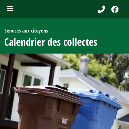
bmenu (Services aux citoyens )
Services aux citoyens
ubmenu (Municipalité )
Calendrier des collectes
bmenu (Attraits touristiques )
bmenu (Affaires et entreprises )