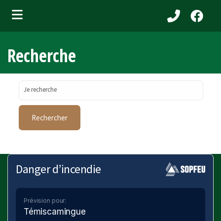
bmenu (Services aux citoyens )
Recherche
ubmenu (Municipalité )
bmenu (Attraits touristiques )
Je recherche
bmenu (Affaires et entreprises )
Danger d’incendie
Prévision pour:
Témiscamingue