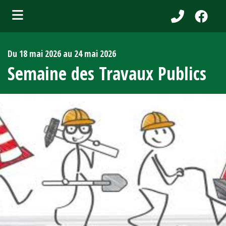
bmenu (Services aux citoyens )
Du 18 mai 2026 au 24 mai 2026
ubmenu (Municipalité )
Semaine des Travaux Publics
bmenu (Attraits touristiques )
bmenu (Affaires et entreprises )