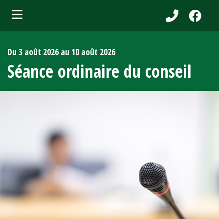
bmenu (Services aux citoyens )
Du 3 août 2026 au 10 août 2026
ubmenu (Municipalité )
Séance ordinaire du conseil
bmenu (Attraits touristiques )
bmenu (Affaires et entreprises )