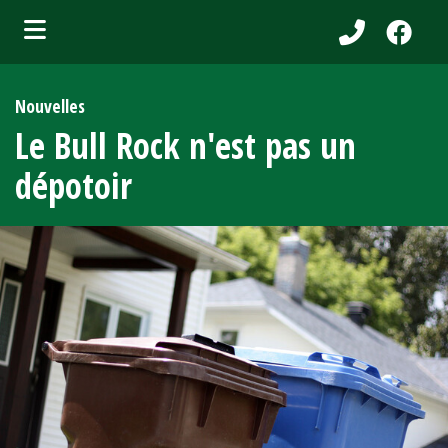
bmenu (Services aux citoyens )
Nouvelles
ubmenu (Municipalité )
Le Bull Rock n'est pas un
bmenu (Attraits touristiques )
dépotoir
bmenu (Affaires et entreprises )