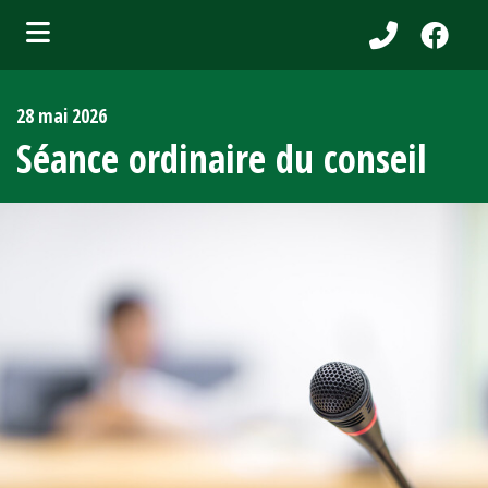
bmenu (Services aux citoyens )
28 mai 2026
ubmenu (Municipalité )
Séance ordinaire du conseil
bmenu (Attraits touristiques )
bmenu (Affaires et entreprises )