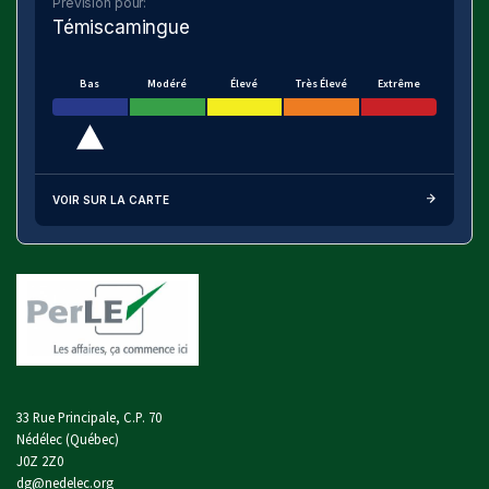
Prévision pour:
Témiscamingue
Bas
Modéré
Élevé
Très Élevé
Extrême
VOIR SUR LA CARTE
33 Rue Principale, C.P. 70
Nédélec (Québec)
J0Z 2Z0
dg@nedelec.org