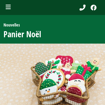
bmenu (Services aux citoyens )
Nouvelles
ubmenu (Municipalité )
Panier Noël
bmenu (Attraits touristiques )
bmenu (Affaires et entreprises )