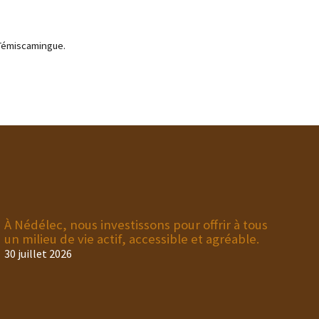
 Témiscamingue.
À Nédélec, nous investissons pour offrir à tous
un milieu de vie actif, accessible et agréable.
30 juillet 2026