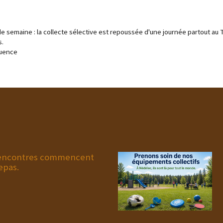
de semaine : la collecte sélective est repoussée d'une journée partout au
s.
quence
 rencontres commencent
epas.