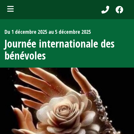
bmenu (Services aux citoyens )
Du 1 décembre 2025 au 5 décembre 2025
ubmenu (Municipalité )
Journée internationale des
bmenu (Attraits touristiques )
bénévoles
bmenu (Affaires et entreprises )