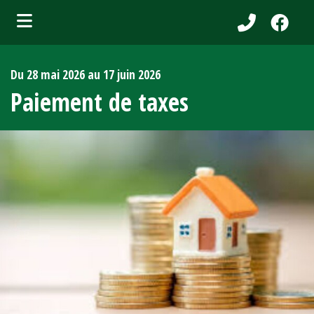
bmenu (Services aux citoyens )
Du 28 mai 2026 au 17 juin 2026
ubmenu (Municipalité )
Paiement de taxes
bmenu (Attraits touristiques )
bmenu (Affaires et entreprises )