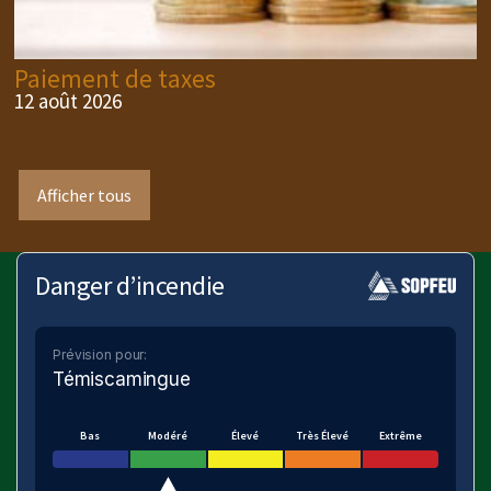
Paiement de taxes
12 août 2026
Afficher tous
Danger d’incendie
Prévision pour:
Témiscamingue
Bas
Modéré
Élevé
Très Élevé
Extrême