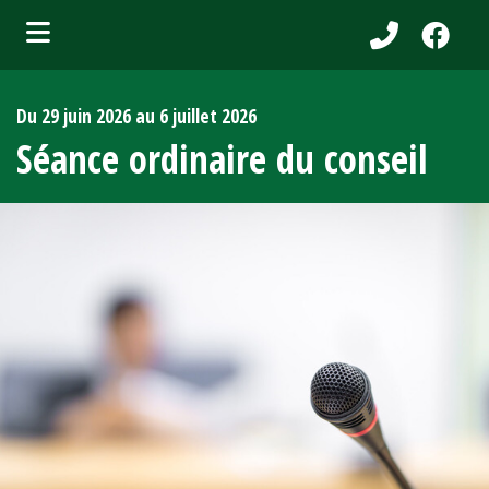
bmenu (Services aux citoyens )
Du 29 juin 2026 au 6 juillet 2026
ubmenu (Municipalité )
Séance ordinaire du conseil
bmenu (Attraits touristiques )
bmenu (Affaires et entreprises )