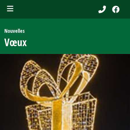
bmenu (Services aux citoyens )
Nouvelles
ubmenu (Municipalité )
Vœux
bmenu (Attraits touristiques )
bmenu (Affaires et entreprises )