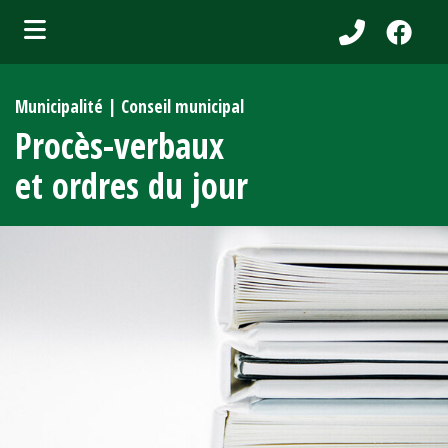
bmenu (Services aux citoyens )
Municipalité | Conseil municipal
ubmenu (Municipalité )
Procès-verbaux
bmenu (Attraits touristiques )
et ordres du jour
bmenu (Affaires et entreprises )