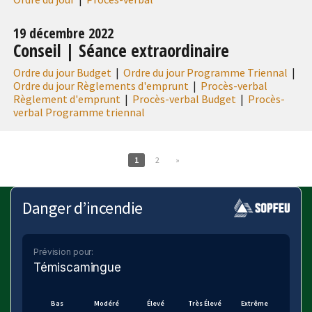
19 décembre 2022
Conseil | Séance extraordinaire
Ordre du jour Budget
|
Ordre du jour Programme Triennal
|
Ordre du jour Règlements d'emprunt
|
Procès-verbal
Règlement d'emprunt
|
Procès-verbal Budget
|
Procès-
verbal Programme triennal
1
2
»
Danger d’incendie
Prévision pour:
Témiscamingue
Bas
Modéré
Élevé
Très Élevé
Extrême