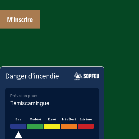
M'inscrire
Danger d’incendie
Prévision pour:
Témiscamingue
Bas
Modéré
Élevé
Très Élevé
Extrême