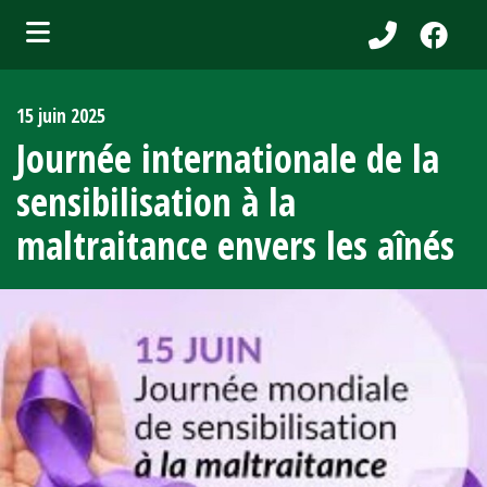
bmenu (Services aux citoyens )
15 juin 2025
ubmenu (Municipalité )
Journée internationale de la
bmenu (Attraits touristiques )
sensibilisation à la
bmenu (Affaires et entreprises )
maltraitance envers les aînés