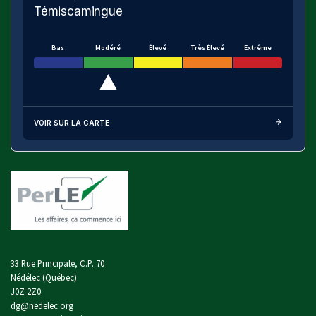
Témiscamingue
Bas
Modéré
Élevé
Très Élevé
Extrême
VOIR SUR LA CARTE
33 Rue Principale, C.P. 70
Nédélec (Québec)
J0Z 2Z0
dg@nedelec.org